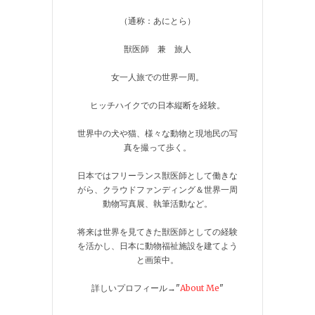
（通称：あにとら）
獣医師 兼 旅人
女一人旅での世界一周。
ヒッチハイクでの日本縦断を経験。
世界中の犬や猫、様々な動物と現地民の写
真を撮って歩く。
日本ではフリーランス獣医師として働きな
がら、クラウドファンディング＆世界一周
動物写真展、執筆活動など。
将来は世界を見てきた獣医師としての経験
を活かし、日本に動物福祉施設を建てよう
と画策中。
詳しいプロフィール→"
About Me
"