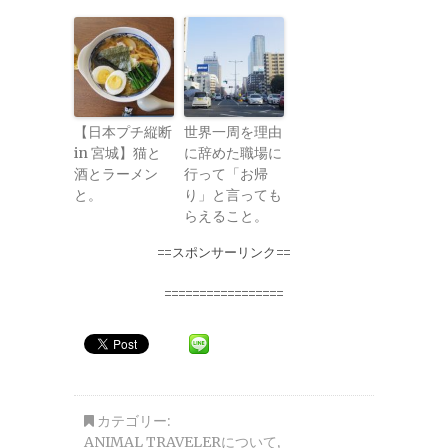
【日本プチ縦断
世界一周を理由
in 宮城】猫と
に辞めた職場に
酒とラーメン
行って「お帰
と。
り」と言っても
らえること。
==スポンサーリンク==
=================
カテゴリー:
ANIMAL TRAVELERについて
,