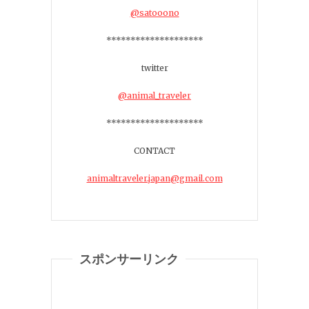
@satooono
********************
twitter
@animal_traveler
********************
CONTACT
animaltraveler.japan@gmail.com
スポンサーリンク