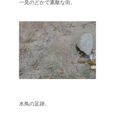
一見のどかで素敵な街。
水鳥の足跡。