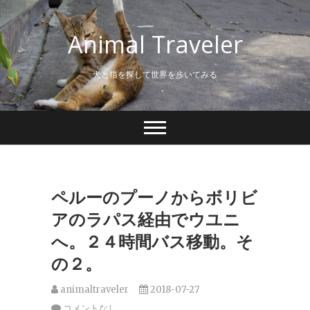
S
k
Animal Traveler
i
p
t
犬と猫を探して世界を歩いてみる
o
c
o
n
t
e
n
t
ペルーのプーノからボリビ
アのラパス経由でウユニ
へ。２４時間バス移動。そ
の２。
animaltraveler
2018-07-27
コメントなし