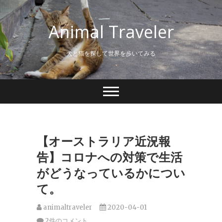
S
k
Animal Traveler
i
p
t
犬と猫を探して世界を歩いてみる
o
c
o
n
t
e
n
t
【オーストラリア近況報
告】コロナへの対策で生活
がどうなっているかについ
て。
animaltraveler
2020-04-01
2件のコメント