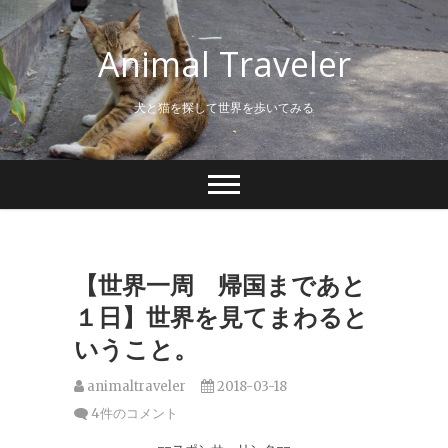
S
k
Animal Traveler
i
p
t
犬と猫を探して世界を歩いてみる
o
c
o
n
t
e
n
t
【世界一周 帰国まであと
１日】世界を見てまわると
いうこと。
animaltraveler
2018-03-18
4件のコメント