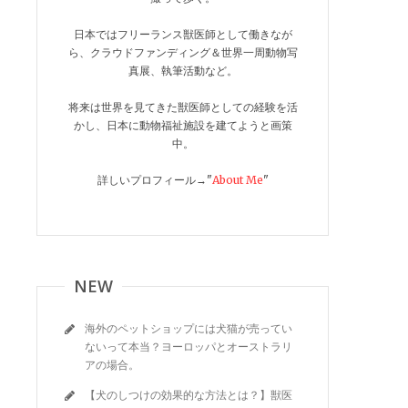
日本ではフリーランス獣医師として働きなが
ら、クラウドファンディング＆世界一周動物写
真展、執筆活動など。
将来は世界を見てきた獣医師としての経験を活
かし、日本に動物福祉施設を建てようと画策
中。
詳しいプロフィール→"
About Me
"
NEW
海外のペットショップには犬猫が売ってい
ないって本当？ヨーロッパとオーストラリ
アの場合。
【犬のしつけの効果的な方法とは？】獣医