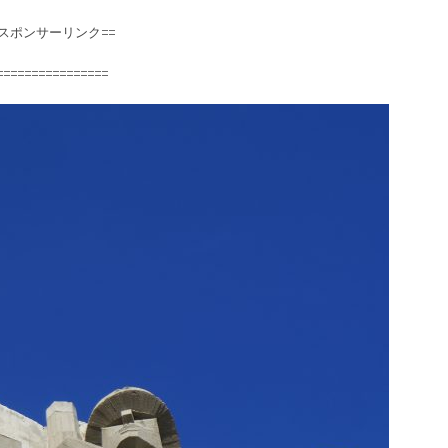
=スポンサーリンク==
================