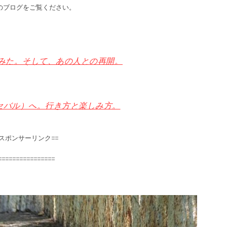
のブログをご覧ください。
みた。そして、あの人との再開。
ネセバル）へ。行き方と楽しみ方。
=スポンサーリンク==
================