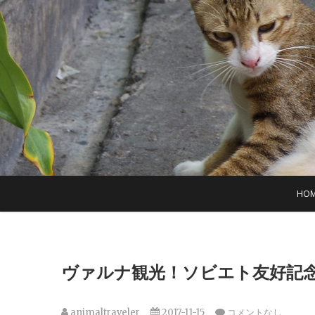
S
k
i
p
t
o
c
o
n
t
e
n
t
HO
ヴァルナ観光！ソビエト友好記
animaltraveler
2017-11-15
コメントなし