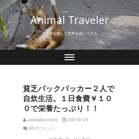
S
k
Animal Traveler
i
p
t
犬と猫を探して世界を歩いてみる
o
c
o
n
t
e
n
t
貧乏バックパッカー２人で
自炊生活。１日食費￥１０
０で栄養たっぷり！！
animaltraveler
2017-10-29
2件のコメント