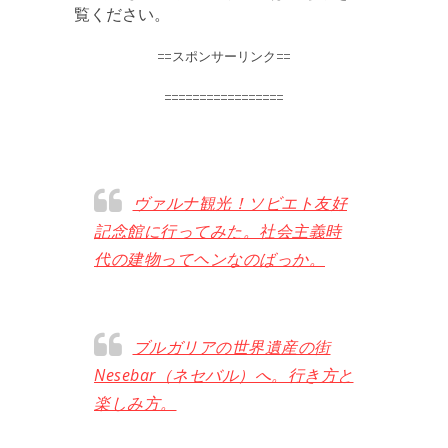
覧ください。
==スポンサーリンク==
=================
ヴァルナ観光！ソビエト友好
記念館に行ってみた。社会主義時
代の建物ってヘンなのばっか。
ブルガリアの世界遺産の街
Nesebar（ネセバル）へ。行き方と
楽しみ方。