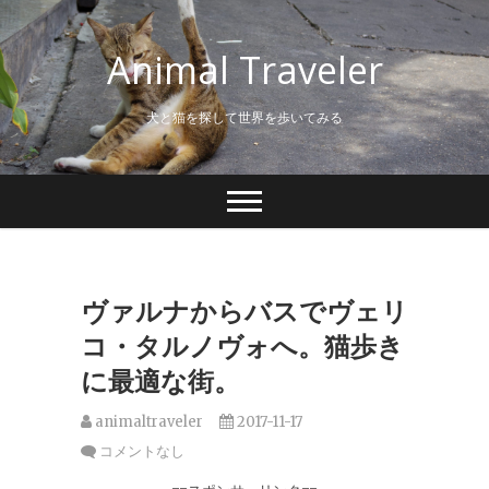
S
k
Animal Traveler
i
p
t
犬と猫を探して世界を歩いてみる
o
c
o
n
t
e
n
t
ヴァルナからバスでヴェリ
コ・タルノヴォへ。猫歩き
に最適な街。
animaltraveler
2017-11-17
コメントなし