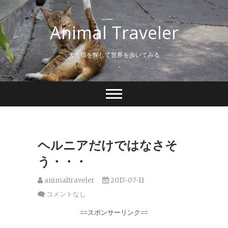
S
k
Animal Traveler
i
p
t
犬と猫を探して世界を歩いてみる
o
c
o
n
t
e
n
t
ヘルニアだけではなさそ
う・・・
animaltraveler
2017-07-11
コメントなし
==スポンサーリンク==