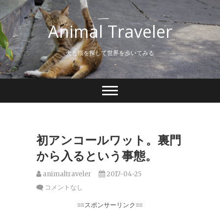
S
k
Animal Traveler
i
p
t
犬と猫を探して世界を歩いてみる
o
c
o
n
t
e
n
t
初アンコールワット。裏門
から入るという事態。
animaltraveler
2017-04-25
コメントなし
==スポンサーリンク==