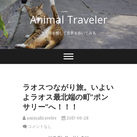
S
k
Animal Traveler
i
p
t
犬と猫を探して世界を歩いてみる
o
c
o
n
t
e
n
t
ラオスつながり旅。いよい
よラオス最北端の町”ポン
サリー”へ！！！
animaltraveler
2017-06-28
コメントなし