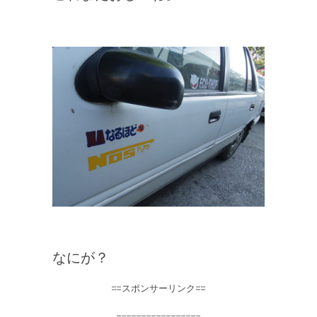
なにが？
==スポンサーリンク==