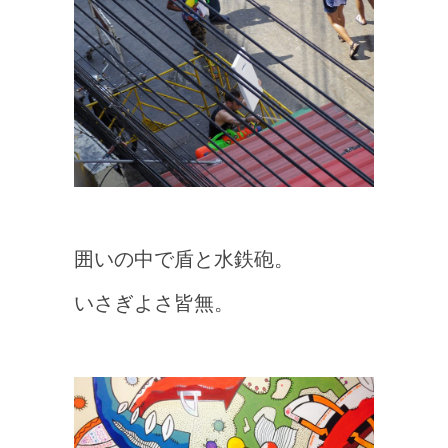
囲いの中で盾と水鉄砲。
いさぎよさ皆無。