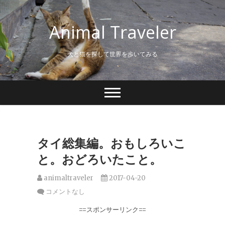
S
k
Animal Traveler
i
p
t
犬と猫を探して世界を歩いてみる
o
c
o
n
t
e
n
t
タイ総集編。おもしろいこ
と。おどろいたこと。
animaltraveler
2017-04-20
コメントなし
==スポンサーリンク==