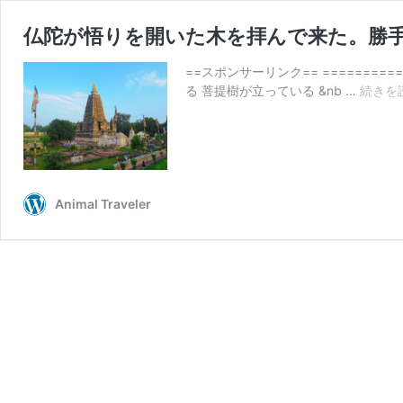
仏陀が悟りを開いた木を拝んで来た。勝
==スポンサーリンク== ======
る 菩提樹が立っている &nb …
続きを
Animal Traveler